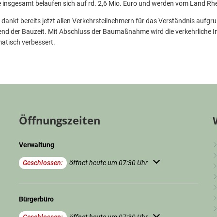
insgesamt belaufen sich auf rd. 2,6 Mio. Euro und werden vom Land Rhe
nkt bereits jetzt allen Verkehrsteilnehmern für das Verständnis aufgr
nd der Bauzeit. Mit Abschluss der Baumaßnahme wird die verkehrliche In
atisch verbessert.
Öffnungszeiten
Verwaltung
Klicken, um weitere Öffnungs- oder Schließzeiten auszublenden
Geschlossen:
öffnet heute um 07:30 Uhr
Bürgerbüro
Klicken, um weitere Öffnungs- oder Schließzeiten auszublenden
Geschlossen:
öffnet heute um 07:30 Uhr