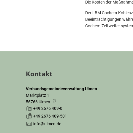
Die Kosten der Maßnahme 
Der LBM Cochem-Koblenz da
Beeinträchtigungen währe
Cochem-Zell weiter system
Kontakt
Verbandsgemeindeverwaltung Ulmen
Marktplatz 1
56766
Ulmen
+49 2676 409-0
+49 2676 409-501
info@ulmen.de