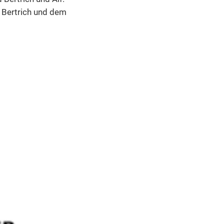
pa- und Kommunalwahl 2024
 Bertrich und dem
itt
en
hmitt
enhausen
er
merath