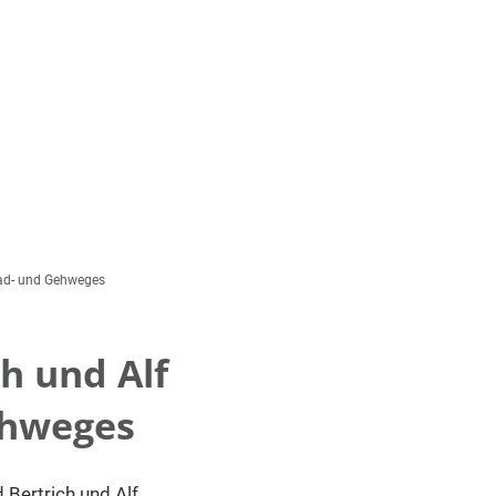
Wirtschaft
Tourismus
re
n
rath
Bertrich
en
Rad- und Gehweges
el
tagswahl 2026
h und Alf
nich
bürgermeisterwahl Beuren
enbeuren
ehweges
ermeisterwahl 2025
ng
estagswahl 2025| Bürgerentscheid
erath
Bertrich und Alf.