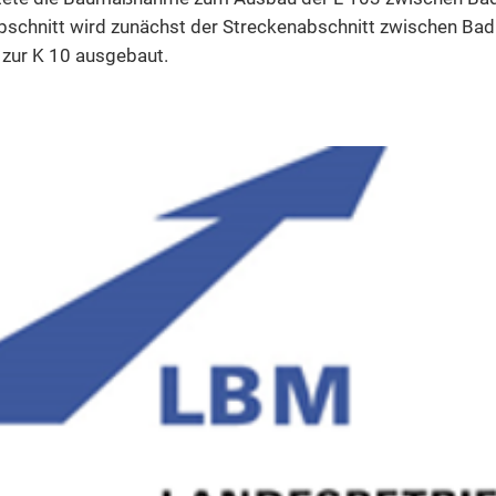
Euro
bschnitt wird zunächst der Streckenabschnitt zwischen Bad
Schm
Standesamt & Heiraten
zur K 10 ausgebaut.
Ulm
Terminvereinbarung
Ursc
Verbandsgemeindewerke
Wag
Zuschüsse für Investitionen
Weil
Woll