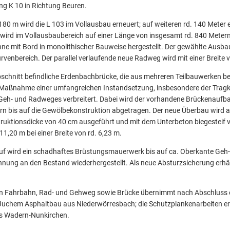
ng K 10 in Richtung Beuren.
180 m wird die L 103 im Vollausbau erneuert; auf weiteren rd. 140 Meter 
wird im Vollausbaubereich auf einer Länge von insgesamt rd. 840 Meter
ne mit Bord in monolithischer Bauweise hergestellt. Der gewählte Ausba
venbereich. Der parallel verlaufende neue Radweg wird mit einer Breite v
schnitt befindliche Erdenbachbrücke, die aus mehreren Teilbauwerken bes
r Maßnahme einer umfangreichen Instandsetzung, insbesondere der Tragk
eh- und Radweges verbreitert. Dabei wird der vorhandene Brückenaufbau
n bis auf die Gewölbekonstruktion abgetragen. Der neue Überbau wird a
ruktionsdicke von 40 cm ausgeführt und mit dem Unterbeton biegesteif 
1,20 m bei einer Breite von rd. 6,23 m.
auf wird ein schadhaftes Brüstungsmauerwerk bis auf ca. Oberkante Ge
hnung an den Bestand wiederhergestellt. Als neue Absturzsicherung erh
von Fahrbahn, Rad- und Gehweg sowie Brücke übernimmt nach Abschluss e
Juchem Asphaltbau aus Niederwörresbach; die Schutzplankenarbeiten erf
us Wadern-Nunkirchen.