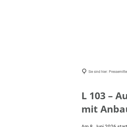
Aktuelles
Ausschreibun
Pressemittei
Stellenangeb
Veranstaltun
Vulkanecho
Sie sind hier:
Pressemitte
L 103 – A
mit Anba
Am 8. Juni 2026 sta