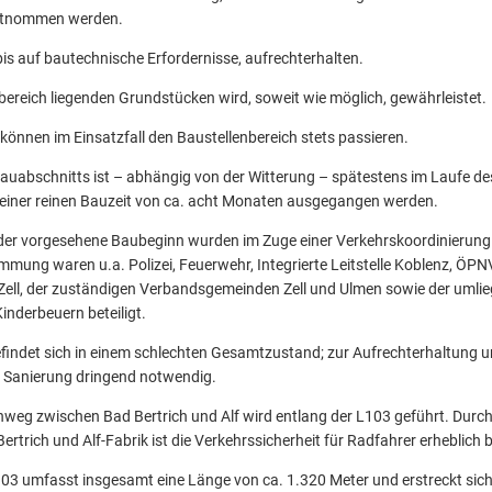
tnommen werden.
bis auf bautechnische Erfordernisse, aufrechterhalten.
bereich liegenden Grundstücken wird, soweit wie möglich, gewährleistet.
können im Einsatzfall den Baustellenbereich stets passieren.
 Bauabschnitts ist – abhängig von der Witterung – spätestens im Laufe de
einer reinen Bauzeit von ca. acht Monaten ausgegangen werden.
er vorgesehene Baubeginn wurden im Zuge einer Verkehrskoordinierung i
mung waren u.a. Polizei, Feuerwehr, Integrierte Leitstelle Koblenz, ÖPNV
ell, der zuständigen Verbandsgemeinden Zell und Ulmen sowie der umli
inderbeuern beteiligt.
efindet sich in einem schlechten Gesamtzustand; zur Aufrechterhaltung 
ne Sanierung dringend notwendig.
weg zwischen Bad Bertrich und Alf wird entlang der L103 geführt. Durch
rich und Alf-Fabrik ist die Verkehrssicherheit für Radfahrer erheblich b
103 umfasst insgesamt eine Länge von ca. 1.320 Meter und erstreckt si