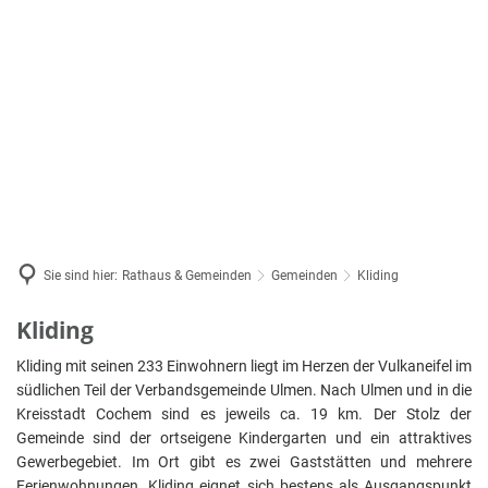
Bürgerservice
Ausschreibung & Vergabe
Rathaus & Gemeinden
Bauen & Wohnen
Wirtschaft
Tourismus
Pressemitteilungen
Bürgermeisterin
Formulare & Vordrucke
Baugrundstücke
Karriere
Stellenangebote
Alflen
Gemeinden
Bürgerbüro
Veranstaltungskalender
Auderat
Haushalt
Bürgerportal
Bad Ber
Vulkanecho
Mitarbeiter
Busfahrplan „Mosel-Maare“
Beuren
Ratsinformationssystem
Sie sind hier:
Rathaus & Gemeinden
Gemeinden
Kliding
Katastrophenschutz
Büchel
Satzungen
Kinder, Jugend & Senioren
Kliding
Kliding
Filz
Landta
Wahlen
Geveni
Kita & Schulen
Kliding mit seinen 233 Einwohnern liegt im Herzen der Vulkaneifel im
Ortsbür
südlichen Teil der Verbandsgemeinde Ulmen. Nach Ulmen und in die
Gillenb
Notfall- & Bereitschaftsdienste
Kreisstadt Cochem sind es jeweils ca. 19 km. Der Stolz der
Bürgerm
Gemeinde sind der ortseigene Kindergarten und ein attraktives
Kliding
Schiedsamt
Bundest
Gewerbegebiet. Im Ort gibt es zwei Gaststätten und mehrere
Lutzera
Ferienwohnungen. Kliding eignet sich bestens als Ausgangspunkt