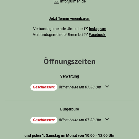
info@ulmen.de
Jetzt Termin vereinbaren.
Verbandsgemeinde Ulmen bei
Instagram
Verbandsgemeinde Ulmen bei
Facebook
Öffnungszeiten
Verwaltung
Klicken, um weitere Öffnungs- oder Schließzeiten auszublenden
Geschlossen:
öffnet heute um 07:30 Uhr
Bürgerbüro
Klicken, um weitere Öffnungs- oder Schließzeiten auszublenden
Geschlossen:
öffnet heute um 07:30 Uhr
und jeden 1. Samstag im Monat von 10:00 - 12:00 Uhr