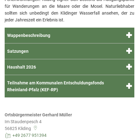
Standesamt & Heiraten
Europa
für Wanderungen an die Maare oder die Mosel. Naturliebhaber
Schmitt
sollten sich unbedingt den Klidinger Wasserfall ansehen, der zu
Terminvereinbarung
Ulmen
jeder Jahreszeit ein Erlebnis ist.
Verbandsgemeindewerke
Urschmi
Wappenbeschreibung
Zuschüsse für Investitionen
Wagenh
Weiler
Satzungen
Wollmer
Haushalt 2026
Teilnahme am Kommunalen Entschuldungsfonds
Rheinland-Pfalz (KEF-RP)
Ortsbürgermeister Gerhard Müller
Im Staudenpesch 4
56825
Kliding
+49 2677 951394