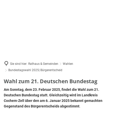
Bürgerservice
Ausschreibung & Vergabe
Rathaus & Gemeinden
Bauen & Wohnen
Wirtschaft
Tourismus
Pressemitteilungen
Bürgermeisterin
Formulare & Vordrucke
Baugrundstücke
Karriere
Stellenangebote
Alflen
Gemeinden
Bürgerbüro
Veranstaltungskalender
Auderat
Haushalt
Bürgerportal
Bad Ber
Vulkanecho
Mitarbeiter
Busfahrplan „Mosel-Maare“
Beuren
Ratsinformationssystem
Sie sind hier:
Rathaus & Gemeinden
Wahlen
Katastrophenschutz
Büchel
Bundestagswahl 2025| Bürgerentscheid
Satzungen
Kinder, Jugend & Senioren
Filz
Bundestagswahl
Wahl zum 21. Deutschen Bundestag
Landta
Wahlen
Geveni
Kita & Schulen
Ortsbür
2025|
Am Sonntag, dem 23. Februar 2025, findet die Wahl zum 21.
Gillenb
Notfall- & Bereitschaftsdienste
Deutschen Bundestag statt. Gleichzeitig wird im Landkreis
Bürgerm
Bürgerentscheid
Cochem-Zell über den am 6. Januar 2025 bekannt gemachten
Kliding
Schiedsamt
Gegenstand des Bürgerentscheids abgestimmt
.
Bundest
Lutzera