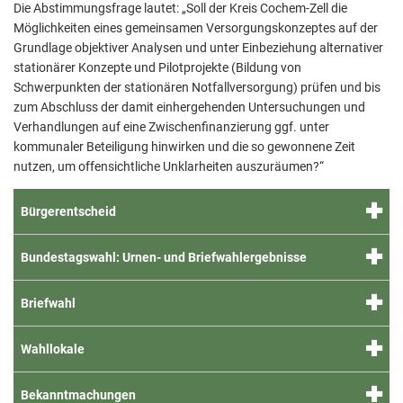
Standesamt & Heiraten
Die Abstimmungsfrage lautet: „Soll der Kreis Cochem-Zell die
Europa
Schmitt
Möglichkeiten eines gemeinsamen Versorgungskonzeptes auf der
Terminvereinbarung
Grundlage objektiver Analysen und unter Einbeziehung alternativer
Ulmen
stationärer Konzepte und Pilotprojekte (Bildung von
Verbandsgemeindewerke
Urschmi
Schwerpunkten der stationären Notfallversorgung) prüfen und bis
zum Abschluss der damit einhergehenden Untersuchungen und
Zuschüsse für Investitionen
Wagenh
Verhandlungen auf eine Zwischenfinanzierung ggf. unter
kommunaler Beteiligung hinwirken und die so gewonnene Zeit
Weiler
nutzen, um offensichtliche Unklarheiten auszuräumen?“
Wollmer
Bürgerentscheid
Bundestagswahl: Urnen- und Briefwahlergebnisse
Briefwahl
Wahllokale
Bekanntmachungen